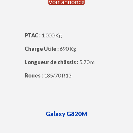
Voir annonce
PTAC :
1 000 Kg
Charge Utile :
690 Kg
Longueur de châssis :
5.70 m
Roues :
185/70 R13
Galaxy
G820M