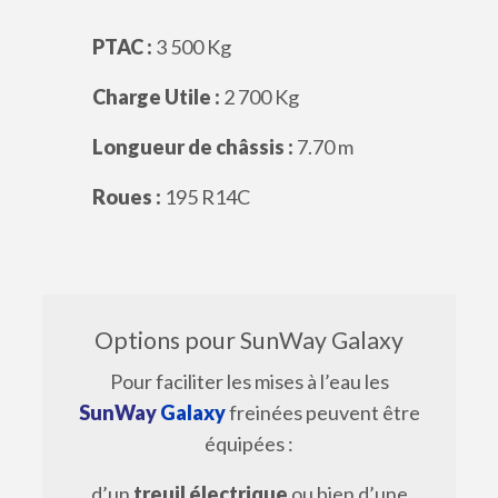
PTAC :
3 500 Kg
Charge Utile :
2 700 Kg
Longueur de châssis :
7.70 m
Roues :
195 R14C
Options pour SunWay Galaxy
Pour faciliter les mises à l’eau les
SunWay
Galaxy
freinées peuvent être
équipées :
d’un
treuil électrique
ou bien d’une