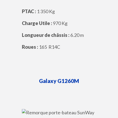
PTAC :
1 350 Kg
Charge Utile :
970 Kg
Longueur de châssis :
6.20 m
Roues :
165 R14C
Galaxy
G1260M