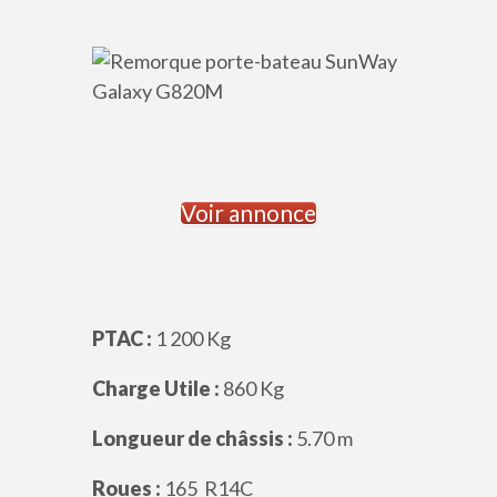
Voir annonce
PTAC :
1 200 Kg
Charge Utile :
860 Kg
Longueur de châssis :
5.70 m
Roues :
165 R14C