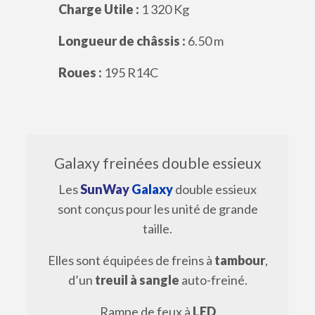
Charge Utile :
1 320 Kg
Longueur de châssis :
6.50 m
Roues :
195 R14C
Galaxy freinées double essieux
Les
SunWay
Galaxy
double essieux
sont conçus pour les unité de grande
taille.
Elles sont équipées de freins à
tambour
,
d’un
treuil à sangle
auto-freiné.
Rampe de feux à
LED