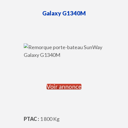
Galaxy
G1340M
Voir annonce
PTAC :
1 800 Kg