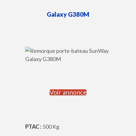
Galaxy
G380M
Voir annonce
PTAC :
500 Kg