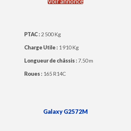
Voir annonce
PTAC :
2 500 Kg
Charge Utile :
1 910 Kg
Longueur de châssis :
7.50 m
Roues :
165 R14C
Galaxy
G2572M