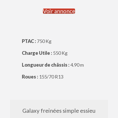
Voir annonce
PTAC :
750 Kg
Charge Utile :
550 Kg
Longueur de châssis :
4.90 m
Roues :
155/70 R13
Galaxy freinées simple essieu